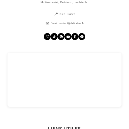
Multisensoriel, Délicieux, Inoubliable.
Nice, France
Email :
contact@delicebar.fr
LIENS UTILES