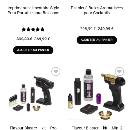
Imprimante alimentaire Stylo
Pistolet à Bulles Aromatisées
Print Portable pour Boissons
pour Cocktails
Le
Le
298,99
€
249,99
€
prix
prix
initial
actuel
Note
5
sur
Le
Le
399,99
€
369,99
€
était :
est :
AJOUTER AU PANIER
5
prix
prix
298,99 €.
249,99 €
initial
actuel
était :
est :
AJOUTER AU PANIER
399,99 €.
369,99 €.
ADD TO
ADD TO
WISHLIST
WISHLIST
Flavour Blaster – kit – Pro
Flavour Blaster – kit – Mini 2