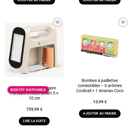
AJOUTER AU PANIER
AJOUTER AU PANIER
11,65 €.
6,99 €.
ADD TO
ADD TO
WISHLIST
WISHLIST
Rupture de stock
Bombes à paillettes
comestibles – 3 arômes
Imprimante Alimentaire
BIENTÔT DISPONIBLE
Cocktail + 1 Ananas Coco
Portable Evebot Smart 5 ×
10 cm
13,99
€
759,99
€
AJOUTER AU PANIER
LIRE LA SUITE