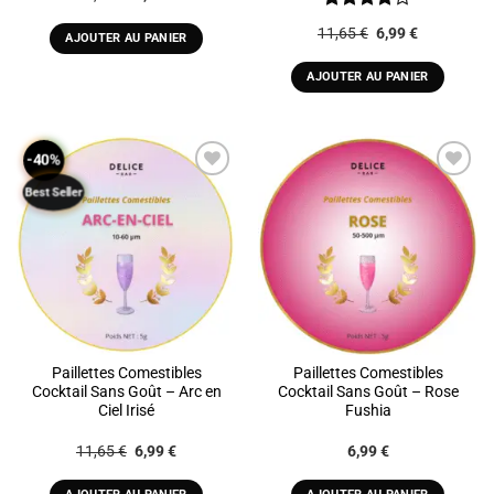
prix
prix
initial
actuel
Note
4
Le
Le
11,65
€
6,99
€
était :
est :
AJOUTER AU PANIER
sur 5
prix
prix
11,65 €.
6,99 €.
initial
actuel
était :
est :
AJOUTER AU PANIER
11,65 €.
6,99 €.
-40%
Best Seller
ADD TO
ADD TO
WISHLIST
WISHLIST
Paillettes Comestibles
Paillettes Comestibles
Cocktail Sans Goût – Arc en
Cocktail Sans Goût – Rose
Ciel Irisé
Fushia
Le
Le
11,65
€
6,99
€
6,99
€
prix
prix
initial
actuel
était :
est :