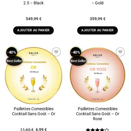
2.5 – Black
– Gold
549,99
€
359,99
€
AJOUTER AU PANIER
AJOUTER AU PANIER
-40%
-40%
Best Seller
Best Seller
ADD TO
ADD TO
WISHLIST
WISHLIST
Paillettes Comestibles
Paillettes Comestibles
Cocktail Sans Goût – Or
Cocktail Sans Goût – Or
Rose
Le
Le
11,65
€
6,99
€