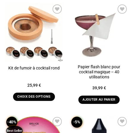
ADD TO
ADD TO
WISHLIST
WISHLIST
Papier flash blanc pour
Kit de fumoir à cocktail rond
cocktail magique – 40
utilisations
Plage
25,99
€
39,99
€
de
prix :
25,99 €
CHOIX DES OPTIONS
AJOUTER AU PANIER
à
Ce
39,99 €
produit
a
-40%
-5%
plusieurs
variations.
Best Seller