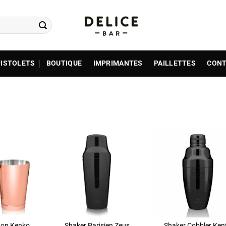
PISTOLETS
BOUTIQUE
IMPRIMANTES
PAILLETTES
CONT
ADD TO
ADD TO
ADD T
WISHLIST
WISHLIST
WISHLI
ton Kenko
Shaker Parisien Zeus
Shaker Cobbler Ken