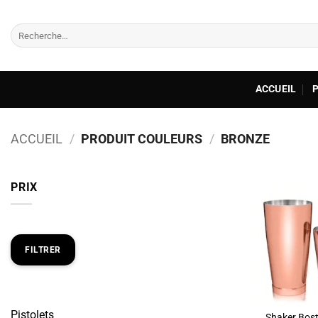
Passer
au
Recherche
contenu
pour :
ACCUEIL
ACCUEIL
/
PRODUIT COULEURS
/
BRONZE
PRIX
Prix
Prix
min
max
FILTRER
Pistolets
Shaker Bos