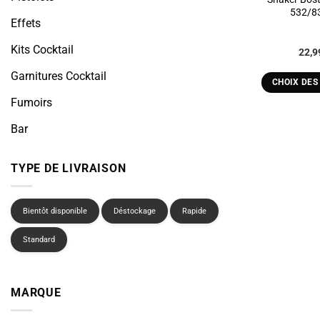
532/8
Effets
Kits Cocktail
22,
Garnitures Cocktail
CHOIX DES
C
Fumoirs
p
Bar
a
p
v
TYPE DE LIVRAISON
L
o
Bientôt disponible
Déstockage
Rapide
p
ê
Standard
c
s
l
MARQUE
p
d