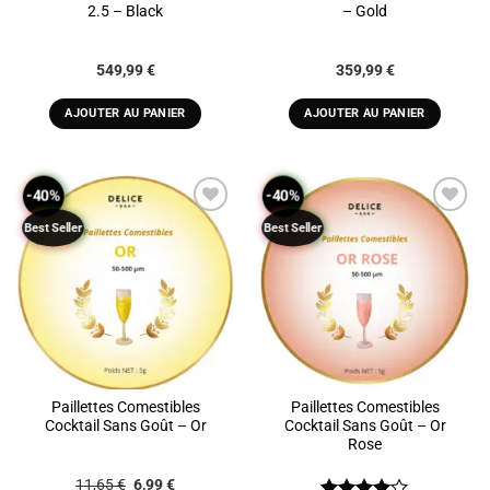
2.5 – Black
– Gold
549,99
€
359,99
€
AJOUTER AU PANIER
AJOUTER AU PANIER
-40%
-40%
Best Seller
Best Seller
ADD TO
ADD TO
WISHLIST
WISHLIST
Paillettes Comestibles
Paillettes Comestibles
Cocktail Sans Goût – Or
Cocktail Sans Goût – Or
Rose
Le
Le
11,65
€
6,99
€