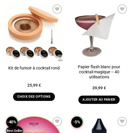
ADD TO
ADD TO
WISHLIST
WISHLIST
Papier flash blanc pour
Kit de fumoir à cocktail rond
cocktail magique – 40
utilisations
Plage
25,99
€
39,99
€
de
prix :
25,99 €
CHOIX DES OPTIONS
AJOUTER AU PANIER
à
Ce
39,99 €
produit
a
-40%
-5%
plusieurs
variations.
Best Seller