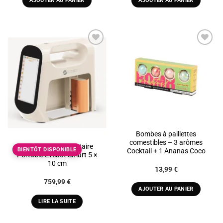
AJOUTER AU PANIER
AJOUTER AU PANIER
11,65 €.
6,99 €.
ADD TO
ADD TO
WISHLIST
WISHLIST
Rupture de stock
Bombes à paillettes
comestibles – 3 arômes
Imprimante Alimentaire
BIENTÔT DISPONIBLE
Cocktail + 1 Ananas Coco
Portable Evebot Smart 5 ×
10 cm
13,99
€
759,99
€
AJOUTER AU PANIER
LIRE LA SUITE