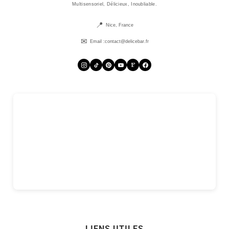
Multisensoriel, Délicieux, Inoubliable.
Nice, France
Email :
contact@delicebar.fr
LIENS UTILES