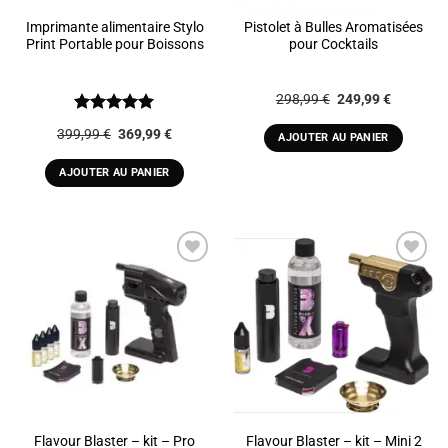
Imprimante alimentaire Stylo
Pistolet à Bulles Aromatisées
Print Portable pour Boissons
pour Cocktails
Le
Le
298,99
€
249,99
€
prix
prix
initial
actuel
Note
5
sur
Le
Le
399,99
€
369,99
€
était :
est :
AJOUTER AU PANIER
5
prix
prix
298,99 €.
249,99 €
initial
actuel
était :
est :
AJOUTER AU PANIER
399,99 €.
369,99 €.
ADD TO
ADD TO
WISHLIST
WISHLIST
Flavour Blaster – kit – Pro
Flavour Blaster – kit – Mini 2