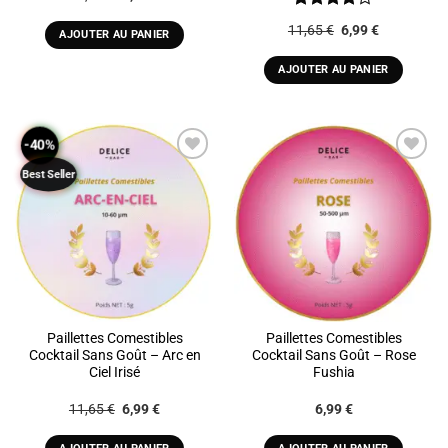
prix
prix
initial
actuel
Note
4
Le
Le
11,65
€
6,99
€
était :
est :
AJOUTER AU PANIER
sur 5
prix
prix
11,65 €.
6,99 €.
initial
actuel
était :
est :
AJOUTER AU PANIER
11,65 €.
6,99 €.
-40%
Best Seller
ADD TO
ADD TO
WISHLIST
WISHLIST
Paillettes Comestibles
Paillettes Comestibles
Cocktail Sans Goût – Arc en
Cocktail Sans Goût – Rose
Ciel Irisé
Fushia
Le
Le
11,65
€
6,99
€
6,99
€
prix
prix
initial
actuel
était :
est :