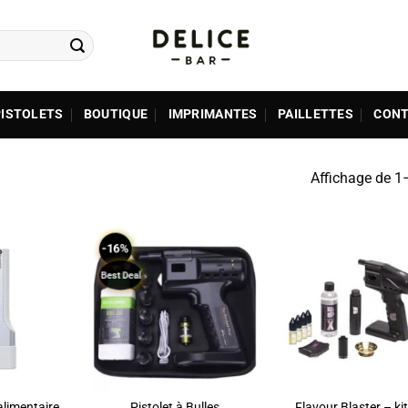
PISTOLETS
BOUTIQUE
IMPRIMANTES
PAILLETTES
CONT
Affichage de 1
-16%
Best Deal
ADD TO
ADD TO
ADD T
WISHLIST
WISHLIST
WISHLI
limentaire
Pistolet à Bulles
Flavour Blaster – ki