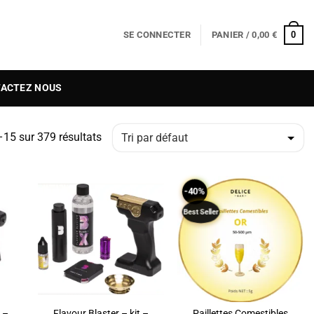
0
SE CONNECTER
PANIER /
0,00
€
ACTEZ NOUS
–15 sur 379 résultats
-40%
Best Seller
O
ADD TO
ADD TO
ST
WISHLIST
WISHLIST
t –
Flavour Blaster – kit –
Paillettes Comestibles