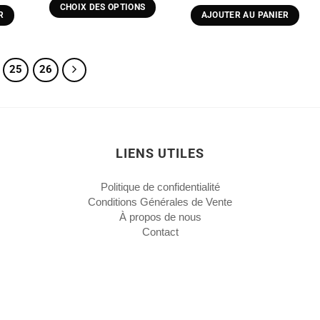
ctuel
13,99 €
CHOIX DES OPTIONS
t :
R
AJOUTER AU PANIER
à
Ce
.
,99 €.
66,45 €
produit
a
25
26
plusieurs
variations.
Les
options
peuvent
LIENS UTILES
être
choisies
Politique de confidentialité
sur
Conditions Générales de Vente
la
À propos de nous
page
Contact
du
produit