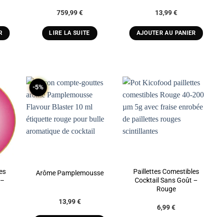
759,99
€
13,99
€
R
LIRE LA SUITE
AJOUTER AU PANIER
-5%
O
ADD TO
ADD TO
ST
WISHLIST
WISHLIST
es
Paillettes Comestibles
Arôme Pamplemousse
 –
Cocktail Sans Goût –
Rouge
Plage
13,99
€
e
6,99
€
de
rix
prix :