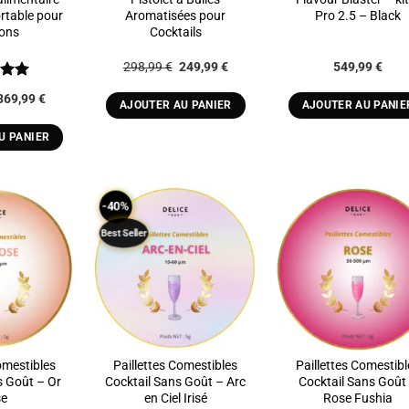
ortable pour
Aromatisées pour
Pro 2.5 – Black
ons
Cocktails
Le
Le
298,99
€
249,99
€
549,99
€
prix
prix
sur
initial
actuel
Le
Le
369,99
€
était :
est :
AJOUTER AU PANIER
AJOUTER AU PANIE
prix
prix
298,99 €.
249,99 €.
initial
actuel
était :
est :
U PANIER
399,99 €.
369,99 €.
-40%
Best Seller
ADD TO
ADD TO
ADD T
WISHLIST
WISHLIST
WISHLI
omestibles
Paillettes Comestibles
Paillettes Comestibl
s Goût – Or
Cocktail Sans Goût – Arc
Cocktail Sans Goût
se
en Ciel Irisé
Rose Fushia