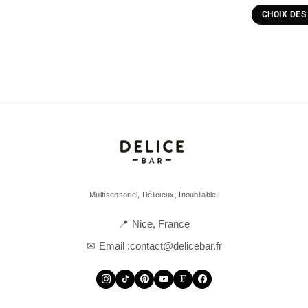
CHOIX DES
C
p
a
p
v
L
o
p
ê
c
s
Multisensoriel, Délicieux, Inoubliable.
l
p
Nice, France
d
Email :
contact@delicebar.fr
p