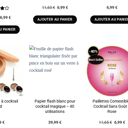
Le
Le
11,65
€
6,99
€
6,99
€
prix
prix
initial
actuel
Le
Le
6,99
€
était :
est :
AJOUTER AU PANIER
AJOUTER AU PANIE
prix
prix
11,65 €.
6,99 €.
initial
actuel
était :
est :
U PANIER
11,65 €.
6,99 €.
-40%
Best Seller
ADD TO
ADD TO
ADD T
WISHLIST
WISHLIST
WISHLI
 à cocktail
Papier flash blanc pour
Paillettes Comestibl
nd
cocktail magique – 40
Cocktail Sans Goût
utilisations
Rose
Plage
Le
L
99
€
39,99
€
11,65
€
6,99
€
de
prix
p