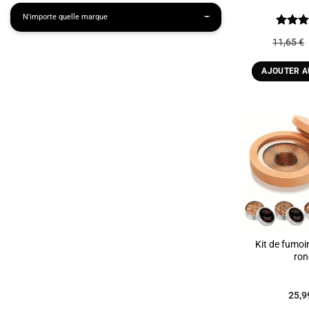
Note
4
11,65
€
sur 5
AJOUTER A
Kit de fumoir
ro
25,