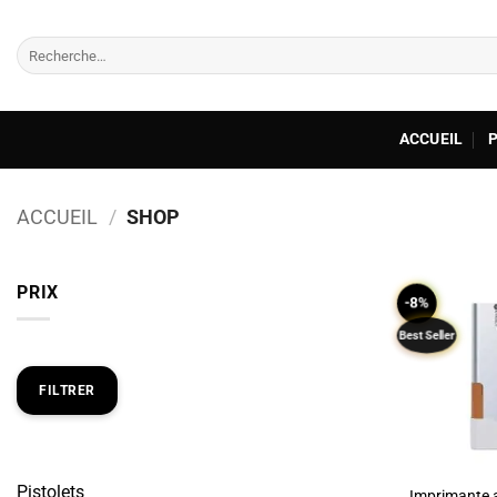
Passer
au
Recherche
contenu
pour :
ACCUEIL
ACCUEIL
/
SHOP
PRIX
-8%
Best Seller
Prix
Prix
min
max
FILTRER
Pistolets
Imprimante a