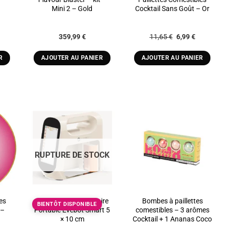
Mini 2 – Gold
Cocktail Sans Goût – Or
Le
Le
359,99
€
11,65
€
6,99
€
prix
prix
initial
actuel
était :
est :
R
AJOUTER AU PANIER
AJOUTER AU PANIER
11,65 €.
6,99 €.
O
ADD TO
ADD TO
ST
WISHLIST
WISHLIST
RUPTURE DE STOCK
es
Imprimante Alimentaire
Bombes à paillettes
BIENTÔT DISPONIBLE
 –
Portable Evebot Smart 5
comestibles – 3 arômes
× 10 cm
Cocktail + 1 Ananas Coco