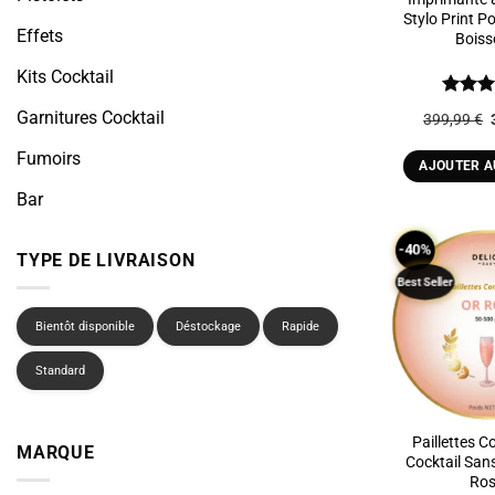
Stylo Print P
Effets
Boiss
Kits Cocktail
Note
5
Garnitures Cocktail
399,99
€
5
Fumoirs
AJOUTER A
Bar
-40%
TYPE DE LIVRAISON
Best Seller
Bientôt disponible
Déstockage
Rapide
Standard
Paillettes C
MARQUE
Cocktail San
Ro