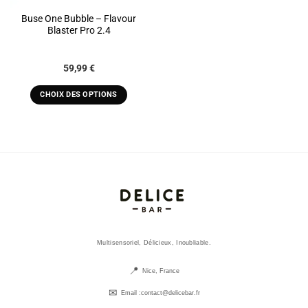
Buse One Bubble – Flavour
Blaster Pro 2.4
59,99
€
CHOIX DES OPTIONS
Ce
produit
a
plusieurs
variations.
Les
options
peuvent
être
choisies
Multisensoriel, Délicieux, Inoubliable.
sur
la
Nice, France
page
Email :
contact@delicebar.fr
du