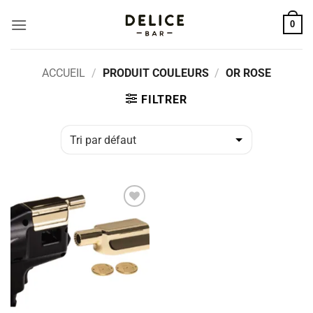
Passer
0
au
contenu
ACCUEIL
/
PRODUIT COULEURS
/
OR ROSE
FILTRER
ADD TO
WISHLIST