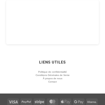
LIENS UTILES
Politique de confidentialité
Conditions Générales de Vente
À propos de nous
Contact
Visa
PayPal
Stripe
MasterCard
Apple
Google
Klarn