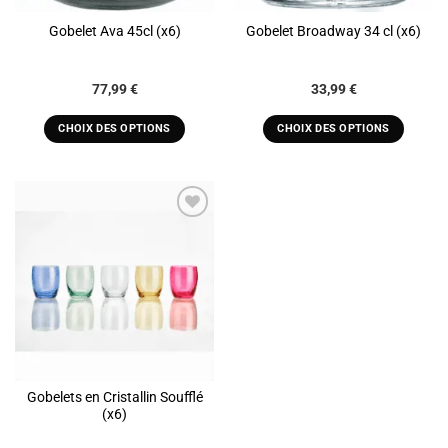
Gobelet Ava 45cl (x6)
Gobelet Broadway 34 cl (x6)
Plage
77,99
€
33,99
€
de
prix :
77,99 €
CHOIX DES OPTIONS
CHOIX DES OPTIONS
à
Ce
Ce
87,99 €
produit
produit
a
a
plusieurs
plusieurs
variations.
variations.
ADD TO
Les
Les
WISHLIST
options
options
peuvent
peuvent
être
être
choisies
choisies
sur
sur
la
la
Gobelets en Cristallin Soufflé
page
page
(x6)
du
du
produit
produit