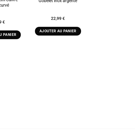
Gobelet inox argenté
curvé
22,99
€
99
€
AJOUTER AU PANIER
U PANIER