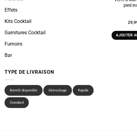
pied in
Effets
Kits Cocktail
29,
Garnitures Cocktail
AJOUTER A
Fumoirs
Bar
TYPE DE LIVRAISON
Bientôt disponible
Déstockage
Rapide
Standard