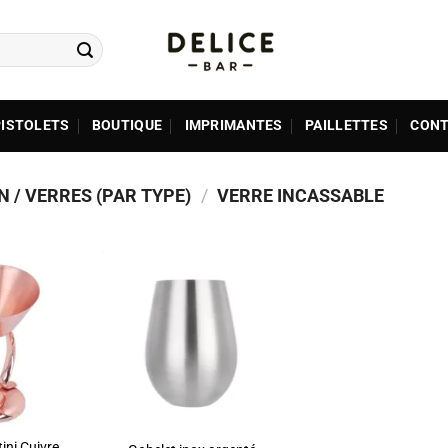
PISTOLETS
BOUTIQUE
IMPRIMANTES
PAILLETTES
CONT
 / VERRES (PAR TYPE)
/
VERRE INCASSABLE
ADD TO
ADD TO
WISHLIST
WISHLIST
ini Cuivre