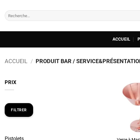
Passer
au
Recherche
contenu
pour :
ACCUEIL
ACCUEIL
/
PRODUIT BAR / SERVICE&PRÉSENTATION
PRIX
Prix
Prix
min
max
FILTRER
Pistolets
Verre à Mart