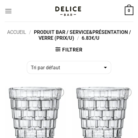
Passer
0
au
contenu
ACCUEIL
/
PRODUIT BAR / SERVICE&PRÉSENTATION /
VERRE (PRIX/U)
/
6.83€/U
FILTRER
ADD TO
ADD TO
WISHLIST
WISHLIST