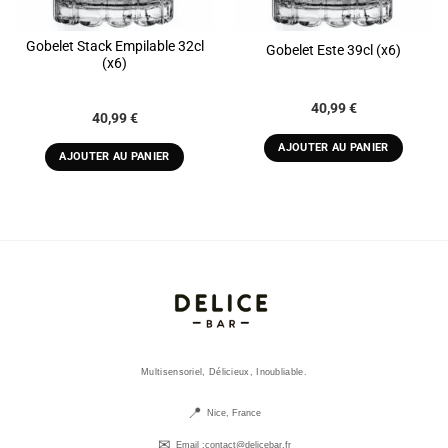
Gobelet Stack Empilable 32cl
Gobelet Este 39cl (x6)
(x6)
40,99
€
40,99
€
AJOUTER AU PANIER
AJOUTER AU PANIER
Multisensoriel, Délicieux, Inoubliable.
Nice, France
Email :
contact@delicebar.fr