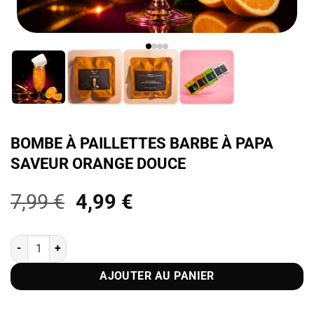
BOMBE À PAILLETTES BARBE À PAPA
SAVEUR ORANGE DOUCE
Le
Le
7,99
€
4,99
€
prix
prix
initial
actuel
quantité de Bombe à paillettes Barbe à Papa Saveur Orange Douce
était :
est :
7,99 €.
4,99 €.
AJOUTER AU PANIER