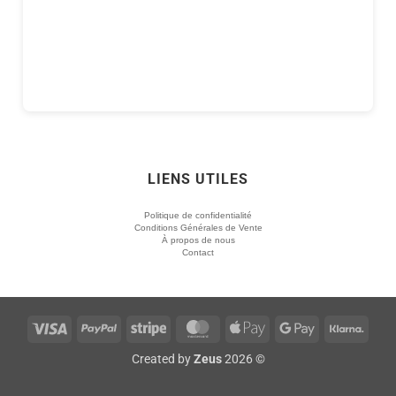
LIENS UTILES
Politique de confidentialité
Conditions Générales de Vente
À propos de nous
Contact
Visa
PayPal
Stripe
MasterCard
Apple
Google
Klarn
Pay
Pay
Created by
Zeus
2026 ©