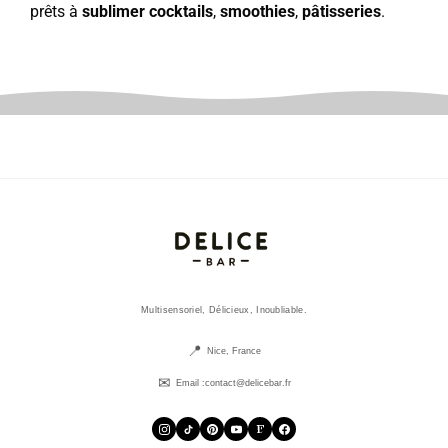
prêts à
sublimer cocktails
,
smoothies
,
pâtisseries
.
Multisensoriel, Délicieux, Inoubliable.
Nice, France
Email :
contact@delicebar.fr