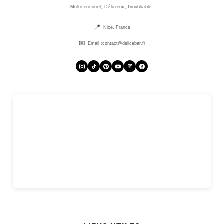
Multisensoriel, Délicieux, Inoubliable.
Nice, France
Email :
contact@delicebar.fr