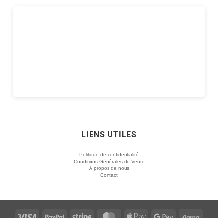
LIENS UTILES
Politique de confidentialité
Conditions Générales de Vente
À propos de nous
Contact
Visa
PayPal
Stripe
MasterCard
Apple
Google
Klarn