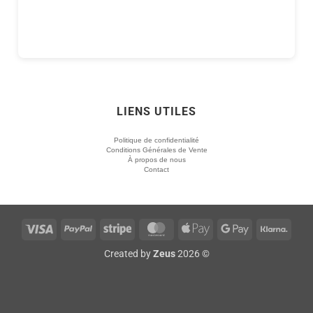
LIENS UTILES
Politique de confidentialité
Conditions Générales de Vente
À propos de nous
Contact
Visa
PayPal
Stripe
MasterCard
Apple
Google
Klarn
Pay
Pay
Created by
Zeus
2026 ©