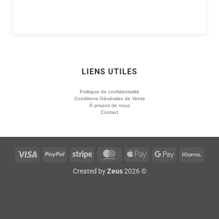
LIENS UTILES
Politique de confidentialité
Conditions Générales de Vente
À propos de nous
Contact
Visa
PayPal
Stripe
MasterCard
Apple
Google
Klarn
Pay
Pay
Created by
Zeus
2026 ©