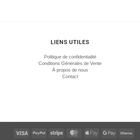
LIENS UTILES
Politique de confidentialité
Conditions Générales de Vente
À propos de nous
Contact
Visa
PayPal
Stripe
MasterCard
Apple
Google
Kla
Pay
Pay