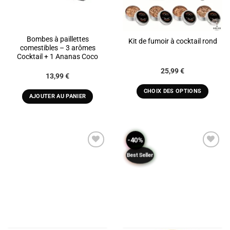
Bombes à paillettes
Kit de fumoir à cocktail rond
comestibles – 3 arômes
Cocktail + 1 Ananas Coco
Plage
25,99
€
13,99
€
de
prix :
25,99 €
CHOIX DES OPTIONS
AJOUTER AU PANIER
à
Ce
39,99 €
produit
a
plusieurs
-40%
variations.
Best Seller
Les
ADD TO
ADD TO
options
WISHLIST
WISHLIST
peuvent
être
choisies
sur
la