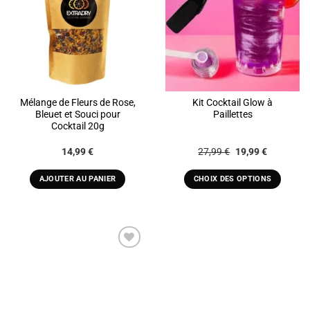
Mélange de Fleurs de Rose,
Kit Cocktail Glow à
Bleuet et Souci pour
Paillettes
Cocktail 20g
Le
Le
14,99
€
27,99
€
19,99
€
prix
prix
initial
actuel
était :
est :
AJOUTER AU PANIER
CHOIX DES OPTIONS
27,99 €.
19,99 €.
Ce
produit
a
plusieurs
variations.
ADD TO
Les
WISHLIST
options
peuvent