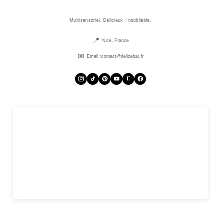
Multisensoriel, Délicieux, Inoubliable.
Nice, France
Email :
contact@delicebar.fr