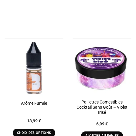
WISHLIST
WISHLIST
Paillettes Comestibles
Arôme Fumée
Cocktail Sans Goût – Violet
Irisé
Plage
13,99
€
6,99
€
de
prix :
13,99 €
CHOIX DES OPTIONS
AJOUTER AU PANIER