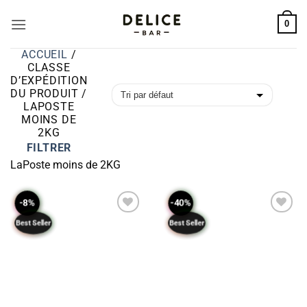
Passer
0
au
contenu
ACCUEIL
/
CLASSE
D’EXPÉDITION
DU PRODUIT
/
LAPOSTE
MOINS DE
2KG
FILTRER
LaPoste moins de 2KG
-8%
-40%
Best Seller
Best Seller
ADD TO
ADD TO
WISHLIST
WISHLIST