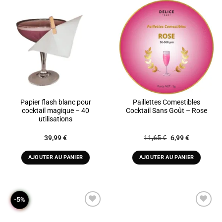
page
du
produit
Papier flash blanc pour
Paillettes Comestibles
cocktail magique – 40
Cocktail Sans Goût – Rose
utilisations
Le
Le
39,99
€
11,65
€
6,99
€
prix
prix
initial
actuel
était :
est :
AJOUTER AU PANIER
AJOUTER AU PANIER
11,65 €.
6,99 €.
-5%
ADD TO
ADD TO