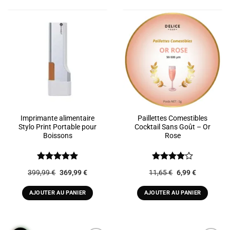
Imprimante alimentaire
Paillettes Comestibles
Stylo Print Portable pour
Cocktail Sans Goût – Or
Boissons
Rose
Note
5
sur
Note
4
Le
Le
Le
Le
399,99
€
369,99
€
11,65
€
6,99
€
5
sur 5
prix
prix
prix
prix
initial
actuel
initial
actuel
était :
est :
était :
est :
AJOUTER AU PANIER
AJOUTER AU PANIER
399,99 €.
369,99 €.
11,65 €.
6,99 €.