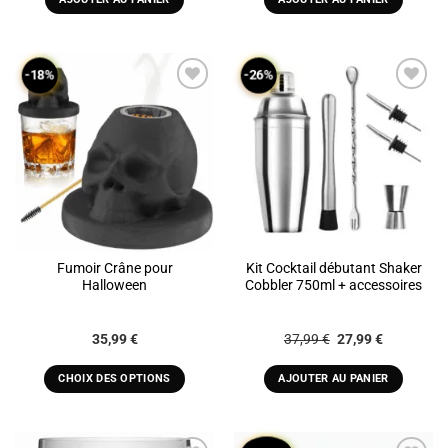
-18%
-26%
ADD TO
ADD TO
WISHLIST
WISHLIST
Fumoir Crâne pour
Kit Cocktail débutant Shaker
Halloween
Cobbler 750ml + accessoires
Plage
Le
Le
35,99
€
37,99
€
27,99
€
de
prix
prix
prix :
initial
actuel
35,99 €
était :
est :
CHOIX DES OPTIONS
AJOUTER AU PANIER
à
37,99 €.
27,99 €.
Ce
45,99 €
produit
a