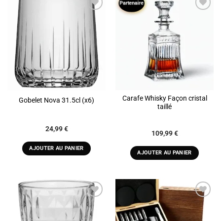
Partenaire
plusieurs
variations.
ADD TO
ADD TO
Les
WISHLIST
WISHLIST
options
peuvent
être
choisies
sur
la
Carafe Whisky Façon cristal
Gobelet Nova 31.5cl (x6)
page
taillé
du
produit
24,99
€
109,99
€
AJOUTER AU PANIER
AJOUTER AU PANIER
ADD TO
ADD TO
WISHLIST
WISHLIST