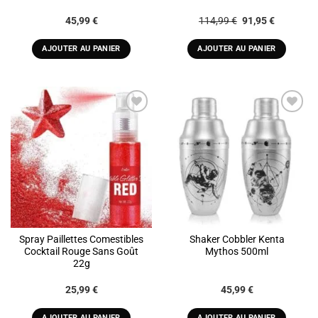
produit
Le
Le
45,99
€
114,99
€
91,95
€
prix
prix
initial
actuel
était :
est :
AJOUTER AU PANIER
AJOUTER AU PANIER
114,99 €.
91,95 €.
ADD TO
ADD TO
WISHLIST
WISHLIST
Spray Paillettes Comestibles
Shaker Cobbler Kenta
Cocktail Rouge Sans Goût
Mythos 500ml
22g
25,99
€
45,99
€
AJOUTER AU PANIER
AJOUTER AU PANIER