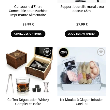
Cartouche d’Encre
Support bouteille mural avec
Comestible pour Machine
doseur 45ml
Imprimante Alimentaire
89,99
€
27,99
€
CHOIX DES OPTIONS
AJOUTER AU PANIER
Ce
produit
a
-20%
plusieurs
variations.
ADD TO
ADD TO
Les
WISHLIST
WISHLIST
options
peuvent
être
choisies
sur
la
Coffret Dégustation Whisky
Kit Moules à Glaçon Infusion
page
Complet en Boîte
Cocktail
du