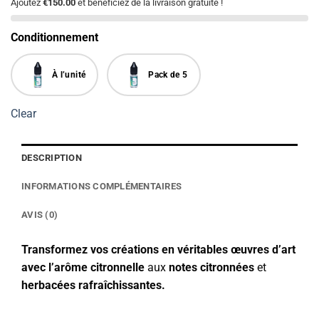
Ajoutez
€150.00
et bénéficiez de la livraison gratuite !
Conditionnement
À l’unité
Pack de 5
Clear
DESCRIPTION
INFORMATIONS COMPLÉMENTAIRES
AVIS (0)
Transformez vos créations en véritables œuvres d’art
avec l’arôme citronnelle
aux
notes citronnées
et
herbacées rafraîchissantes.