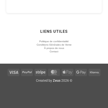
LIENS UTILES
Politique de confidentialité
Conditions Générales de Vente
À propos de nous
Contact
Visa
PayPal
Stripe
MasterCard
Apple
Google
Klarn
Pay
Pay
Created by
Zeus
2026 ©