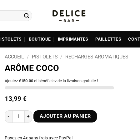
PISTOLETS
BOUTIQUE
IMPRIMANTES
PAILLETTES
CONT
ACCUEIL
/
PISTOLETS
/
RECHARGES AROMATIQUES
ARÔME COCO
Ajoutez
€150.00
et bénéficiez de la livraison gratuite !
Plage
13,99
€
de
prix :
quantité de Arôme Coco
13,99 €
AJOUTER AU PANIER
à
66,45 €
Payez en 4x sans frais avec
PayPal