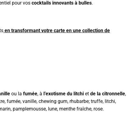
entiel pour vos
cocktails innovants à bulles
.
ts
en transformant votre carte en une collection de
nille
ou la
fumée
, à
l’exotisme du litchi
et
de la citronnelle
,
, fumée, vanille, chewing gum, rhubarbe; truffe, litchi,
omarin, pamplemousse, lune, menthe fraîche, rose.