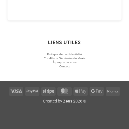
LIENS UTILES
Politique de confidentialité
Conditions Générales de Vente
À propos de nous
Contact
Visa
PayPal
Stripe
MasterCard
Apple
Google
Klarn
Pay
Pay
Created by
Zeus
2026 ©