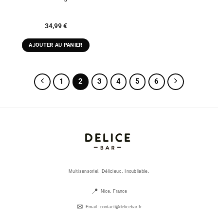
34,99
€
AJOUTER AU PANIER
1
2
3
4
5
6
Multisensoriel, Délicieux, Inoubliable.
Nice, France
Email :
contact@delicebar.fr