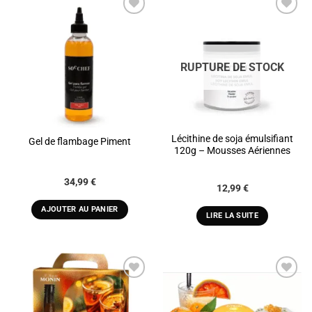
ADD TO
ADD TO
WISHLIST
WISHLIST
RUPTURE DE STOCK
Lécithine de soja émulsifiant
Gel de flambage Piment
120g – Mousses Aériennes
34,99
€
12,99
€
AJOUTER AU PANIER
LIRE LA SUITE
ADD TO
ADD TO
WISHLIST
WISHLIST