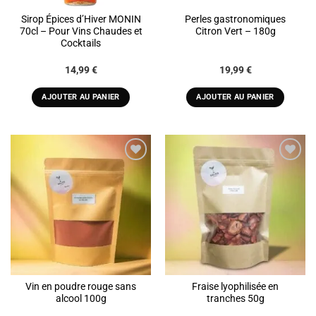
Sirop Épices d’Hiver MONIN
Perles gastronomiques
70cl – Pour Vins Chaudes et
Citron Vert – 180g
Cocktails
14,99
€
19,99
€
AJOUTER AU PANIER
AJOUTER AU PANIER
ADD TO
ADD TO
WISHLIST
WISHLIST
Vin en poudre rouge sans
Fraise lyophilisée en
alcool 100g
tranches 50g